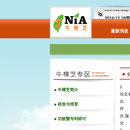
2014.12.
2014.12.
【卫生福利部
最新消息
more
1
牛樟芝简介
论文名称
出 
研发与培育
作 
出 版
功效暨专利研讨
分 类