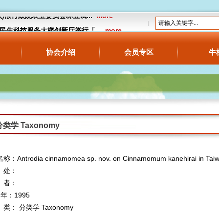
13(六)假行政院农业委员会林业试...
more
18假民生科技服务大楼创新厅举行「...
more
公告】预告订定“牛樟芝食品管理及标示相...
协会介绍
会员专区
牛
分类学 Taxonomy
：Antrodia cinnamomea sp. nov. on Cinnamomum kanehirai in Tai
处：
者：
 年：1995
： 分类学 Taxonomy