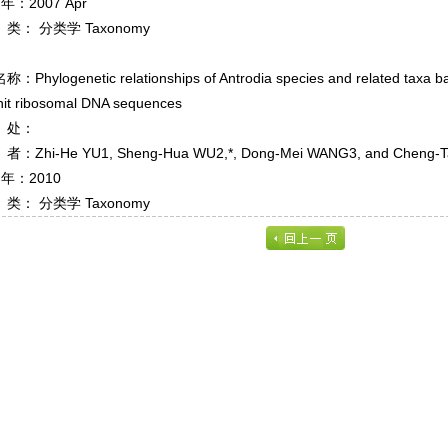
年：2007 Apr
： 分类学 Taxonomy
Phylogenetic relationships of Antrodia species and related taxa ba
it ribosomal DNA sequences
处：
Zhi-He YU1, Sheng-Hua WU2,*, Dong-Mei WANG3, and Cheng-
 年：2010
： 分类学 Taxonomy