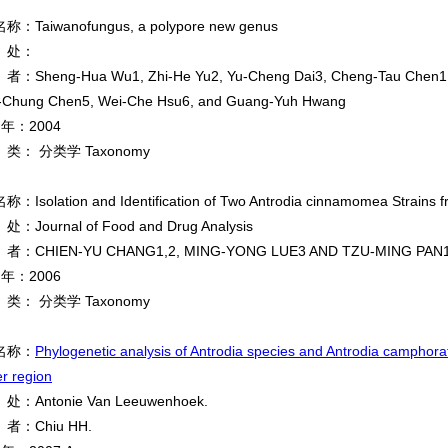
：Taiwanofungus, a polypore new genus
处：
Sheng-Hua Wu1, Zhi-He Yu2, Yu-Cheng Dai3, Cheng-Tau Chen1,
-Chung Chen5, Wei-Che Hsu6, and Guang-Yuh Hwang
 年：2004
： 分类学 Taxonomy
Isolation and Identification of Two Antrodia cinnamomea Strains fr
Journal of Food and Drug Analysis
：CHIEN-YU CHANG1,2, MING-YONG LUE3 AND TZU-MING PAN1
 年：2006
： 分类学 Taxonomy
名称：
Phylogenetic analysis of Antrodia species and Antrodia camphorat
r region
Antonie Van Leeuwenhoek.
：Chiu HH.