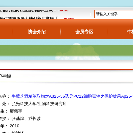
13(六)假行政院农业委员会林业试...
more
18假民生科技服务大楼创新厅举行「...
more
公告】预告订定“牛樟芝食品管理及标示相...
协会介绍
会员专区
牛
护神经
名称：
牛樟芝酒精萃取物对Aβ25-35诱导PC12细胞毒性之保护效果Aβ25-
处： 弘光科技大学/生物科技研究所
 生： 廖佩宇
教授： 张基煌、乔长诚
 年： 2010