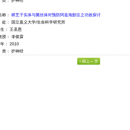
类： 护神经
名称：
樟芝子实体与菌丝体对预防阿兹海默症之功效探讨
处： 国立嘉义大学/生命科学研究所
 生： 王圣恩
教授： 李俊霖
 年： 2010
类： 护神经