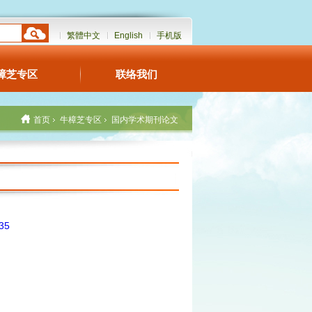
繁體中文
English
手机版
樟芝专区
联络我们
首页
牛樟芝专区
国内学术期刊论文
35