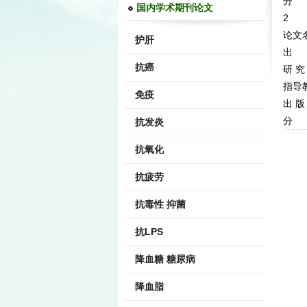
分 
国内学术期刊论文
2
论文
护肝
出 
抗癌
研 究
指导
免疫
出 版
分 
抗发炎
抗氧化
抗疲劳
抗毒性 抑菌
抗LPS
降血糖 糖尿病
降血脂