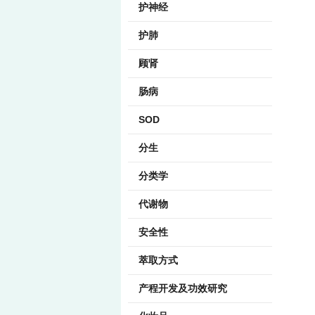
护神经
护肺
顾肾
肠病
SOD
分生
分类学
代谢物
安全性
萃取方式
产程开发及功效研究