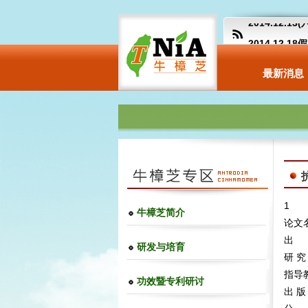
2014.12.
2014.12.
【卫生福利部
最新消息
more
1
牛樟芝简介
论文
出 
研发与培育
研 究
指导
功效暨专利研讨
出 版