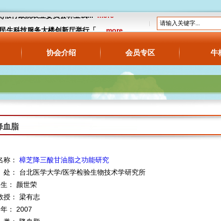
13(六)假行政院农业委员会林业试...
more
18假民生科技服务大楼创新厅举行「...
more
公告】预告订定“牛樟芝食品管理及标示相...
协会介绍
会员专区
牛
降血脂
名称：
樟芝降三酸甘油脂之功能研究
处： 台北医学大学/医学检验生物技术学研究所
 生： 颜世荣
教授： 梁有志
 年： 2007