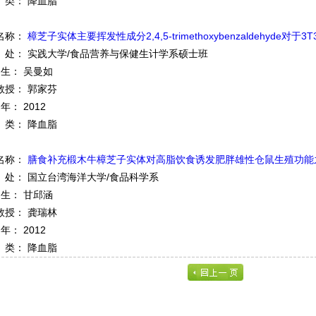
类： 降血脂
名称：
樟芝子实体主要挥发性成分2,4,5-trimethoxybenzaldehyde对于3
处： 实践大学/食品营养与保健生计学系硕士班
 生： 吴曼如
教授： 郭家芬
 年： 2012
类： 降血脂
名称：
膳食补充椴木牛樟芝子实体对高脂饮食诱发肥胖雄性仓鼠生殖功能
处： 国立台湾海洋大学/食品科学系
 生： 甘邱涵
教授： 龚瑞林
 年： 2012
类： 降血脂