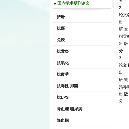
分 
国内学术期刊论文
2
论文
护肝
出 
抗癌
研 究
指导
免疫
出 版
分 
抗发炎
3
抗氧化
论文
出 
抗疲劳
研 究
抗毒性 抑菌
指导
出 版
抗LPS
分 
降血糖 糖尿病
降血脂