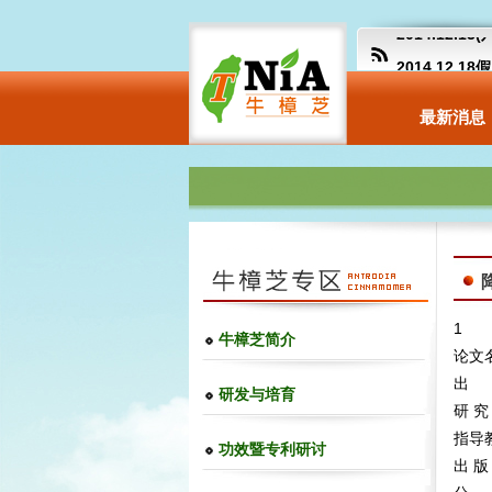
2014.12.
2014.12.
【卫生福利部
最新消息
more
1
牛樟芝简介
论文
出 
研发与培育
研 究
指导
功效暨专利研讨
出 版