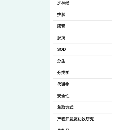
护神经
护肺
顾肾
肠病
SOD
分生
分类学
代谢物
安全性
萃取方式
产程开发及功效研究