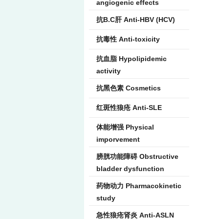
angiogenic effects
抗B.C肝 Anti-HBV (HCV)
抗毒性 Anti-toxicity
抗血脂 Hypolipidemic
activity
抗黑色素 Cosmetics
红斑性狼疮 Anti-SLE
体能增强 Physical
imporvement
膀胱功能障碍 Obstructive
bladder dysfunction
药物动力 Pharmacokinetic
study
急性狼疮肾炎 Anti-ASLN