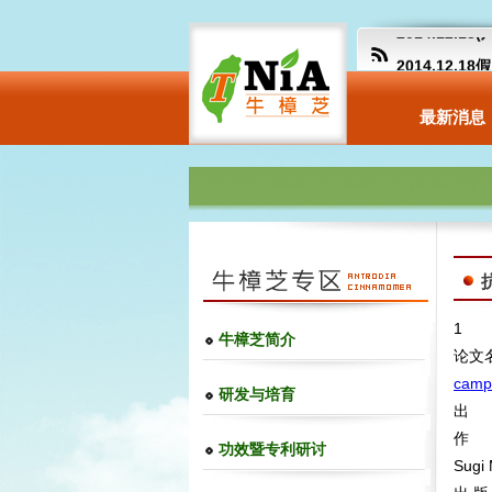
2014.12.
2014.12.
【卫生福利部
最新消息
more
抗
1
牛樟芝简介
论文
camp
研发与培育
出 处：
作 者：
功效暨专利研讨
Sugi