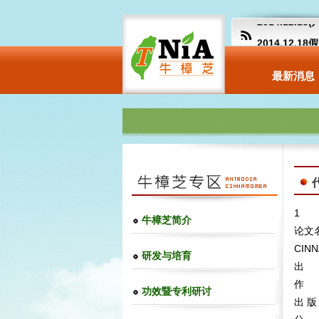
2014.12.
2014.12.
【卫生福利部
最新消息
more
代
1
牛樟芝简介
论文名
CIN
研发与培育
出 
作 者
功效暨专利研讨
出 版