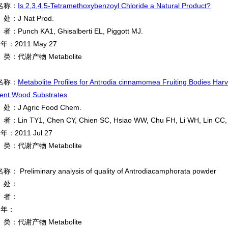
名称：
Is 2,3,4,5-Tetramethoxybenzoyl Chloride a Natural Product?
：J Nat Prod.
Punch KA1, Ghisalberti EL, Piggott MJ.
年：2011 May 27
：代谢产物 Metabolite
名称：
Metabolite Profiles for Antrodia cinnamomea Fruiting Bodies Harv
rent Wood Substrates
：J Agric Food Chem.
Lin TY1, Chen CY, Chien SC, Hsiao WW, Chu FH, Li WH, Lin CC, 
年：2011 Jul 27
：代谢产物 Metabolite
 Preliminary analysis of quality of Antrodiacamphorata powder
处：
者：
 年：
：代谢产物 Metabolite