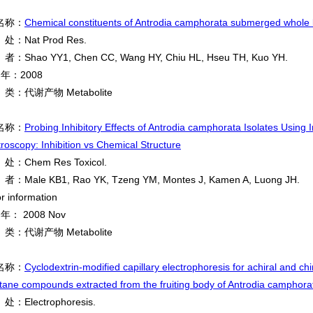
名称：
Chemical constituents of Antrodia camphorata submerged whole 
：Nat Prod Res.
Shao YY1, Chen CC, Wang HY, Chiu HL, Hseu TH, Kuo YH.
 年：2008
：代谢产物 Metabolite
名称：
Probing Inhibitory Effects of Antrodia camphorata Isolates Using
roscopy: Inhibition vs Chemical Structure
：Chem Res Toxicol.
Male KB1, Rao YK, Tzeng YM, Montes J, Kamen A, Luong JH.
r information
年： 2008 Nov
：代谢产物 Metabolite
名称：
Cyclodextrin-modified capillary electrophoresis for achiral and ch
tane compounds extracted from the fruiting body of Antrodia camphora
Electrophoresis.