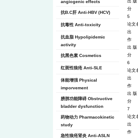
出 版
angiogenic effects
分 类
抗B.C肝 Anti-HBV (HCV)
5
论文名
抗毒性 Anti-toxicity
出 
抗血脂 Hypolipidemic
作 者
activity
出 版
分 类
抗黑色素 Cosmetics
6
红斑性狼疮 Anti-SLE
论文
出 处
体能增强 Physical
作 者：
imporvement
出 版 
膀胱功能障碍 Obstructive
分 类
bladder dysfunction
7
论文名
药物动力 Pharmacokinetic
出 处
study
作 者：
急性狼疮肾炎 Anti-ASLN