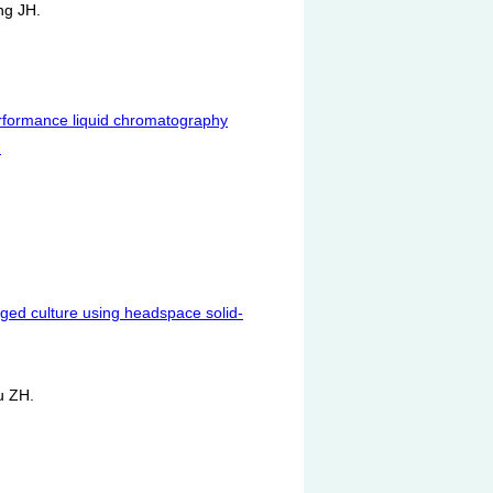
g JH.
erformance liquid chromatography
)
ged culture using headspace solid-
u ZH.