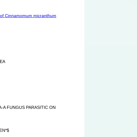
te of Cinnamomum micranthum
EA
A FUNGUS PARASITIC ON
EN*$