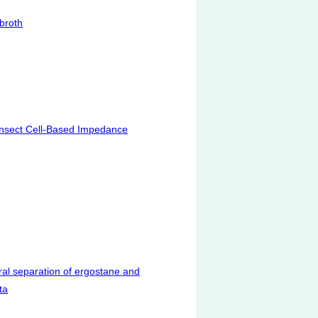
broth
 Insect Cell-Based Impedance
iral separation of ergostane and
ta