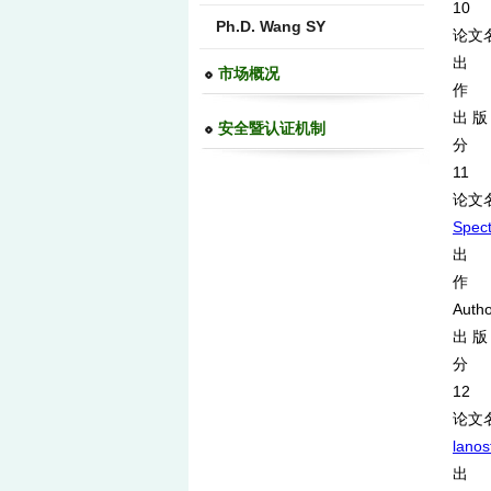
10
Ph.D. Wang SY
论文
出 处
市场概况
作 者：
出 版
安全暨认证机制
分 类
11
论文
Spect
出 处
作 者：
Autho
出 版 
分 类
12
论文
lanos
出 处：