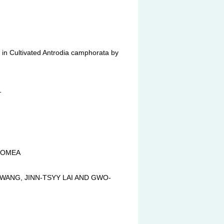
n Cultivated Antrodia camphorata by
1
MOMEA
ANG, JINN-TSYY LAI AND GWO-