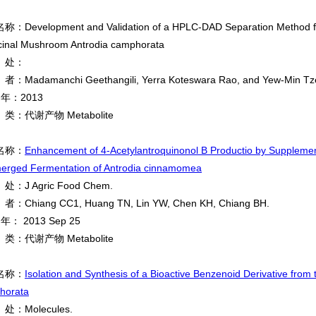
Development and Validation of a HPLC-DAD Separation Method for D
cinal Mushroom Antrodia camphorata
处：
Madamanchi Geethangili, Yerra Koteswara Rao, and Yew-Min Tz
 年：2013
：代谢产物 Metabolite
名称：
Enhancement of 4‑Acetylantroquinonol B Productio by Supplement
erged Fermentation of Antrodia cinnamomea
：J Agric Food Chem.
Chiang CC1, Huang TN, Lin YW, Chen KH, Chiang BH.
年： 2013 Sep 25
：代谢产物 Metabolite
名称：
Isolation and Synthesis of a Bioactive Benzenoid Derivative from 
horata
：Molecules.