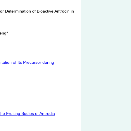
etermination of Bioactive Antrocin in
eng*
ation of Its Precursor during
the Fruiting Bodies of Antrodia