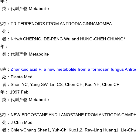
 年：
：代谢产物 Metabolite
称：TRITERPENOIDS FROM ANTRODIA CINNAMOMEA
处：
：I-HwA CHERNG, DE-PENG Wu and HUNG-CHEH CHIANG*
 年：
：代谢产物 Metabolite
名称：
Zhankuic acid F: a new metabolite from a formosan fungus Antr
：Planta Med
Shen YC, Yang SW, Lin CS, Chen CH, Kuo YH, Chen CF
年： 1997 Feb
：代谢产物 Metabolite
称：NEW ERGOSTANE AND LANOSTANE FROM ANTRODIA CAMP
：J Chin Med
Chien-Chang Shen1, Yuh-Chi Kuo1,2, Ray-Ling Huang1, Lie-Chw