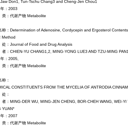
-Jaw Don1, Tun-Tschu Chang3 and Cheng-Jen Chou1
 年：2003
：代谢产物 Metabolite
Determination of Adenosine, Cordycepin and Ergosterol Contents i
 Method
Journal of Food and Drug Analysis
：CHIEN-YU CHANG1,2, MING-YONG LUE3 AND TZU-MING PAN
 年：2005,
：代谢产物 Metabolite
名称：
ICAL CONSTITUENTS FROM THE MYCELIA OF ANTRODIA CINNA
处：
MING-DER WU, MING-JEN CHENG, BOR-CHEH WANG, WEI-YI W
 YUAN*
 年：2007
：代谢产物 Metabolite