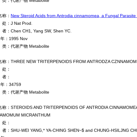
：代谢产物 Metabolite
名称：
New Steroid Acids from Antrodia cinnamomea, a Fungal Parasi
：J Nat Prod.
Chen CH1, Yang SW, Shen YC.
 年：1995 Nov
：代谢产物 Metabolite
称：THREE NEW TRITERPENOIDS FROM ANTRODZA CZNNAMOM
处：
者：
 年：34759
：代谢产物 Metabolite
：STEROIDS AND TRITERPENOIDS OF ANTRODIA CINNAMOMEA-
NAMOMUM MICRANTHUM
处：
SHU-WEI YANG,* YA-CHING SHEN~$ and CHUNG-HSILJNG CH