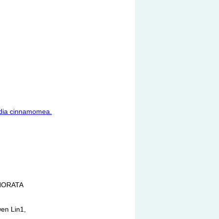
odia cinnamomea.
HORATA
en Lin1,