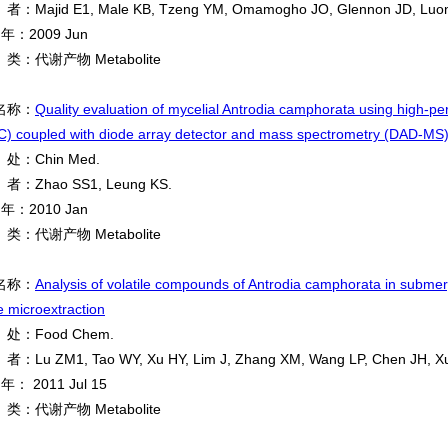
Majid E1, Male KB, Tzeng YM, Omamogho JO, Glennon JD, Luon
 年：2009 Jun
：代谢产物 Metabolite
名称：
Quality evaluation of mycelial Antrodia camphorata using high-p
) coupled with diode array detector and mass spectrometry (DAD-MS
：Chin Med.
：Zhao SS1, Leung KS.
 年：2010 Jan
：代谢产物 Metabolite
名称：
Analysis of volatile compounds of Antrodia camphorata in submer
 microextraction
：Food Chem.
Lu ZM1, Tao WY, Xu HY, Lim J, Zhang XM, Wang LP, Chen JH, X
年： 2011 Jul 15
：代谢产物 Metabolite